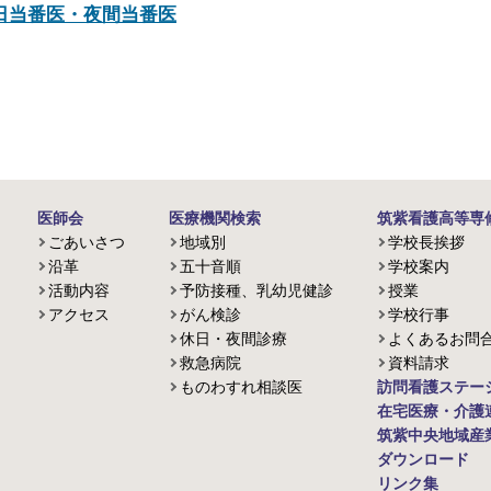
日当番医・夜間当番医
医師会
医療機関検索
筑紫看護高等専
ごあいさつ
地域別
学校長挨拶
沿革
五十音順
学校案内
活動内容
予防接種、乳幼児健診
授業
アクセス
がん検診
学校行事
休日・夜間診療
よくあるお問
救急病院
資料請求
ものわすれ相談医
訪問看護ステー
在宅医療・介護
筑紫中央地域産
ダウンロード
リンク集