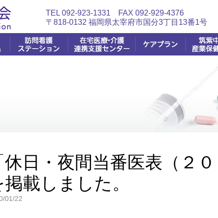
TEL 092-923-1331 FAX 092-929-4376
〒818-0132 福岡県太宰府市国分3丁目13番1号
挨拶
対象となる方
事業内容
窓口案
内
訪問看護の内容
相談受付
面接指
営業日・時間・対象地域
当センターのあゆみ
書類の
事
訪問看護の時間・回数・料金
るお問合せ
連絡先
求
訪問看護の現状
ステーションアピール
個人情報保護法について
「休日・夜間当番医表（２０
を掲載しました。
0/01/22