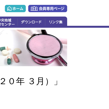
内
医療関係の方向け
導実施要領
一般の方向け
ダウンロード
その他
２０年 ３月）」