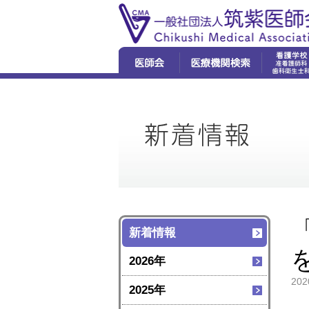
ごあいさつ
地域別
学校長
筑紫野市
沿革
学校案
太宰府市
活動内容
授業
春日市
アクセス
学校行
大野城市
よくあ
那珂川市
資料請
五十音順
予防接種、乳幼児健診
新着情報
がん検診
休日・夜間診療
2026年
救急病院
202
2025年
ものわすれ相談医