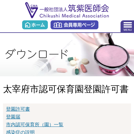
太宰府市認可保育園登園許可書
登園許可書
登園届
市内認可保育所（園）一覧
感染症の説明